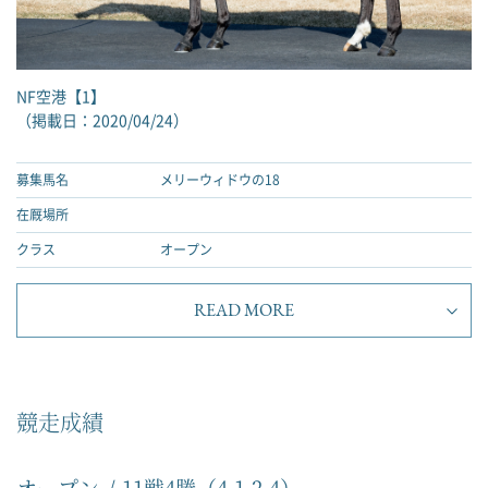
NF空港【1】
（掲載日：2020/04/24）
募集馬名
メリーウィドウの18
在厩場所
クラス
オープン
READ MORE
競走成績
オープン
11戦4勝（4-1-2-4）