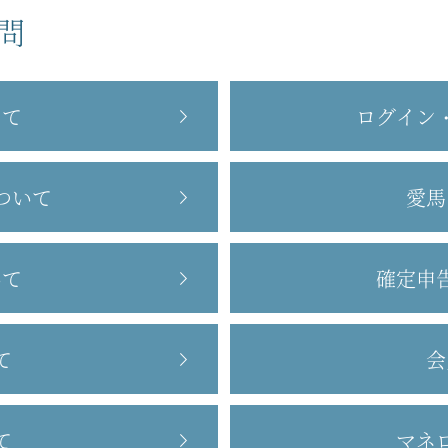
問
して
ログイン
ついて
愛馬
いて
確定申
て
会
て
マネ