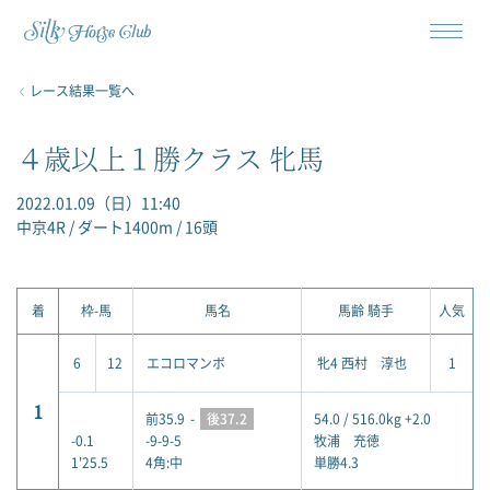
レース結果一覧へ
４歳以上１勝クラス 牝馬
2022.01.09（日）11:40
中京4R / ダート1400m / 16頭
着
枠-馬
馬名
馬齢 騎手
人気
6
12
エコロマンボ
牝4 西村 淳也
1
1
前35.9
-
後37.2
54.0 / 516.0kg +2.0
-0.1
-9-9-5
牧浦 充徳
1'25.5
4角:中
単勝4.3