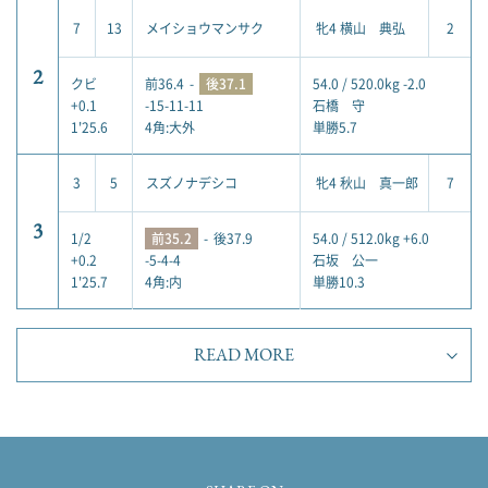
7
13
メイショウマンサク
牝4 横山 典弘
2
2
クビ
前36.4
-
後37.1
54.0 / 520.0kg -2.0
+0.1
-15-11-11
石橋 守
1'25.6
4角:大外
単勝5.7
3
5
スズノナデシコ
牝4 秋山 真一郎
7
3
1/2
前35.2
-
後37.9
54.0 / 512.0kg +6.0
+0.2
-5-4-4
石坂 公一
1'25.7
4角:内
単勝10.3
READ MORE