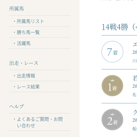
所属馬
所属馬リスト
14戦4勝（4
勝ち馬一覧
活躍馬
20
川
出走・レース
出走情報
20
レース結果
名
ヘルプ
よくあるご質問・お問
20
い合わせ
船