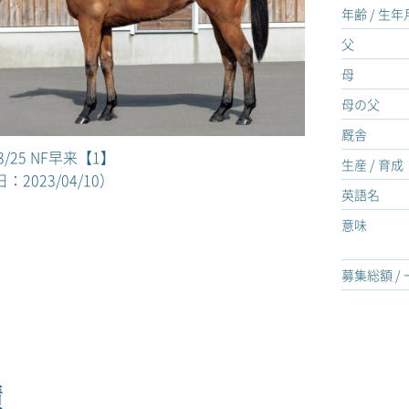
年齢 / 生
父
母
母の父
厩舎
03/25 NF早来【1】
生産 / 育成
：2023/04/10）
英語名
意味
募集総額 /
績