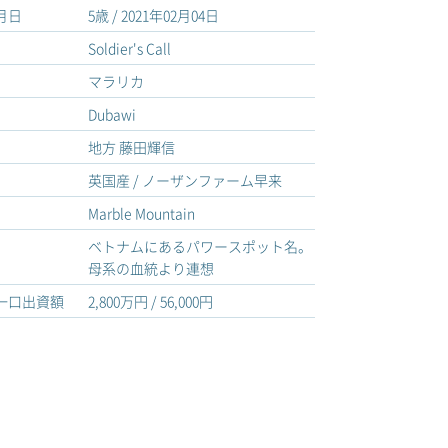
年月日
5歳 / 2021年02月04日
Soldier's Call
マラリカ
Dubawi
地方 藤田輝信
英国産 / ノーザンファーム早来
Marble Mountain
ベトナムにあるパワースポット名。
母系の血統より連想
 一口出資額
2,800万円 / 56,000円