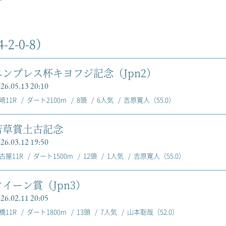
-2-0-8）
エンプレス杯キヨフジ記念（Jpn2）
26.05.13 20:10
崎11R
ダート2100m
8頭
6人気
吉原寛人（55.0）
若草賞土古記念
26.03.12 19:50
古屋11R
ダート1500m
12頭
1人気
吉原寛人（55.0）
クイーン賞（Jpn3）
26.02.11 20:05
橋11R
ダート1800m
13頭
7人気
山本聡哉（52.0）