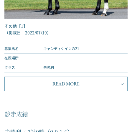
その他【1】
（掲載日：2022/07/19）
募集馬名
キャンディケインの21
在厩場所
クラス
未勝利
READ MORE
競走成績
未勝利
7戦0勝（0-0-1-6）