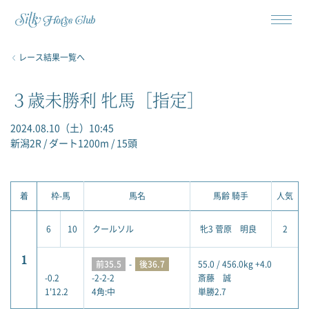
レース結果一覧へ
３歳未勝利 牝馬［指定］
2024.08.10（土）10:45
新潟2R / ダート1200m / 15頭
着
枠-馬
馬名
馬齢 騎手
人気
6
10
クールソル
牝3 菅原 明良
2
1
前35.5
-
後36.7
55.0 / 456.0kg +4.0
-0.2
-2-2-2
斎藤 誠
1'12.2
4角:中
単勝2.7