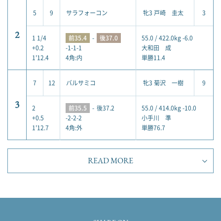
5
9
サラフォーコン
牝3 戸崎 圭太
3
2
1 1/4
前35.4
-
後37.0
55.0 / 422.0kg -6.0
+0.2
-1-1-1
大和田 成
1'12.4
4角:内
単勝11.4
7
12
バルサミコ
牝3 菊沢 一樹
9
3
2
前35.5
-
後37.2
55.0 / 414.0kg -10.0
+0.5
-2-2-2
小手川 準
1'12.7
4角:外
単勝76.7
READ MORE