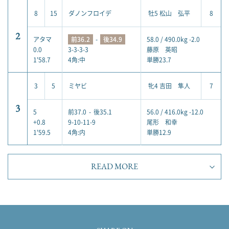
8
15
ダノンフロイデ
牡5 松山 弘平
8
2
アタマ
前36.2
-
後34.9
58.0 / 490.0kg -2.0
0.0
3-3-3-3
藤原 英昭
1'58.7
4角:中
単勝23.7
3
5
ミヤビ
牝4 吉田 隼人
7
3
5
前37.0
-
後35.1
56.0 / 416.0kg -12.0
+0.8
9-10-11-9
尾形 和幸
1'59.5
4角:内
単勝12.9
READ MORE