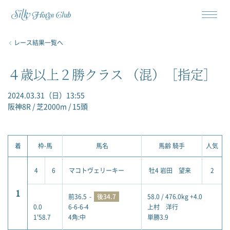
レース結果一覧へ
４歳以上２勝クラス （混）［指定］
2024.03.31（日）13:55
阪神8R / 芝2000m / 15頭
着
枠-馬
馬名
馬齢 騎手
人気
4
6
マコトヴェリーキー
牡4 岩田 望来
2
1
前36.5
-
後34.7
58.0 / 476.0kg +4.0
0.0
6-6-6-4
上村 洋行
1'58.7
4角:中
単勝3.9