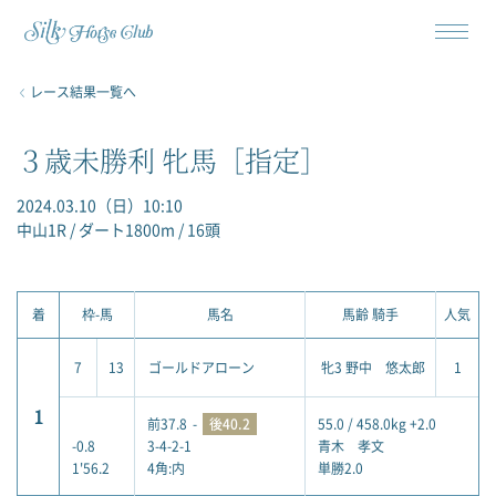
レース結果一覧へ
３歳未勝利 牝馬［指定］
2024.03.10（日）10:10
中山1R / ダート1800m / 16頭
着
枠-馬
馬名
馬齢 騎手
人気
7
13
ゴールドアローン
牝3 野中 悠太郎
1
1
前37.8
-
後40.2
55.0 / 458.0kg +2.0
-0.8
3-4-2-1
青木 孝文
1'56.2
4角:内
単勝2.0