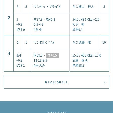
3
5
サンセットブライト
牝3 横山 琉人
5
2
5
前37.9
-
後40.8
54.0 / 496.0kg +2.0
+0.8
5-5-4-3
相沢 郁
1'57.0
4角:中
単勝9.1
1
1
サンロレンツォ
牝3 武藤 雅
10
3
3/4
前39.3
-
後40.5
55.0 / 482.0kg +10.0
+0.9
13-13-8-5
武藤 善則
1'57.1
4角:大外
単勝58.3
READ MORE