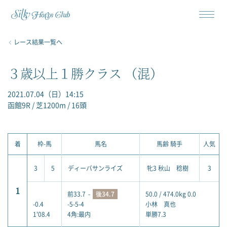
レース結果一覧へ
３歳以上１勝クラス （混）
2021.07.04（日）14:15
函館9R / 芝1200m / 16頭
着
枠-馬
馬名
馬齢 騎手
人気
3
5
ディーバサンライズ
牝3 秋山 稔樹
3
1
前33.7
-
後34.7
50.0 / 474.0kg 0.0
-0.4
-5-5-4
小林 真也
1'08.4
4角:最内
単勝7.3