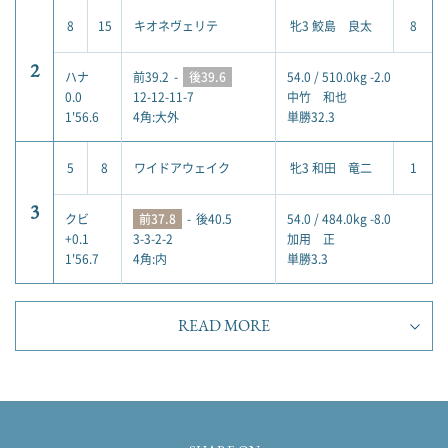
8
15
キオネヴェリテ
牝3 鮫島 良太
8
2
ハナ
前39.2
-
後39.6
54.0 / 510.0kg -2.0
0.0
12-12-11-7
中竹 和也
1'56.6
4角:大外
単勝32.3
5
8
ワイドアウェイク
牝3 和田 竜二
1
3
クビ
前37.8
-
後40.5
54.0 / 484.0kg -8.0
+0.1
3-3-2-2
加用 正
1'56.7
4角:内
単勝3.3
READ MORE