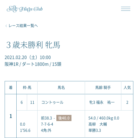
レース結果一覧へ
３歳未勝利 牝馬
2021.02.20（土）10:00
阪神1R / ダート1800m / 15頭
着
枠-馬
馬名
馬齢 騎手
人気
6
11
コントゥール
牝3 福永 祐一
2
1
前38.3
-
後40.0
54.0 / 460.0kg 0.0
0.0
7-7-6-4
高柳 大輔
1'56.6
4角:外
単勝3.3