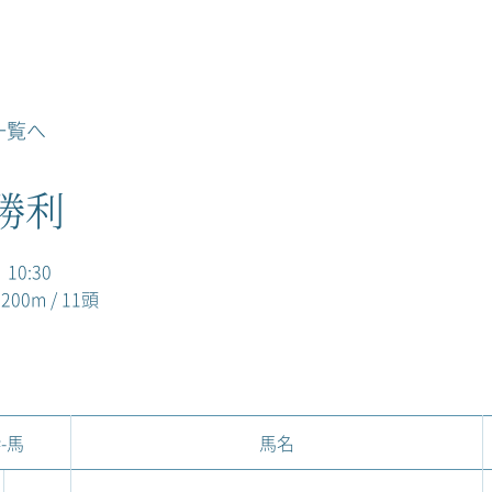
一覧へ
勝利
）10:30
00m / 11頭
-馬
馬名