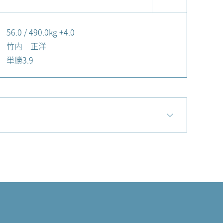
56.0 / 490.0kg +4.0
竹内 正洋
単勝3.9