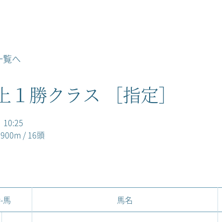
一覧へ
上１勝クラス ［指定］
）10:25
00m / 16頭
-馬
馬名