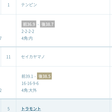
1
テンピン
前36.9
-
後38.7
2-2-2-2
7
4角:内
11
セイカヤマノ
前39.1
-
後38.5
16-16-9-6
2
4角:大外
5
トラモント