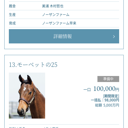
厩舎
美浦 木村哲也
生産
ノーザンファーム
育成
ノーザンファーム早来
詳細情報
13.モーベットの25
準備中
100,000
一口
円
[期間限定]
一括払：98,000円
総額
5,000万円