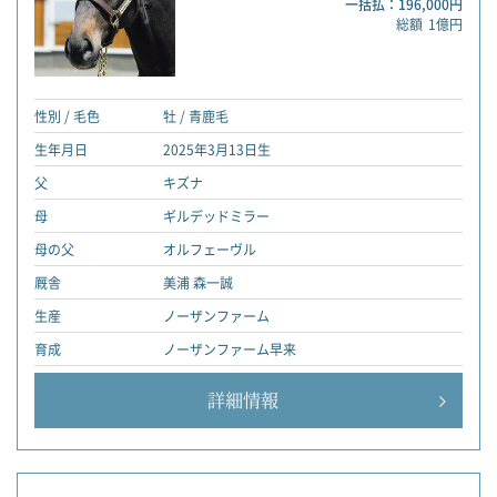
一括払：196,000円
総額
1億円
性別 / 毛色
牡 / 青鹿毛
生年月日
2025年3月13日生
父
キズナ
母
ギルデッドミラー
母の父
オルフェーヴル
厩舎
美浦 森一誠
生産
ノーザンファーム
育成
ノーザンファーム早来
詳細情報