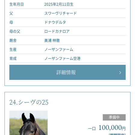
生年月日
2025年2月11日生
父
スワーヴリチャード
母
ドナウデルタ
母の父
ロードカナロア
厩舎
美浦 林徹
生産
ノーザンファーム
育成
ノーザンファーム空港
詳細情報
24.シーヴの25
準備中
100,000
一口
円