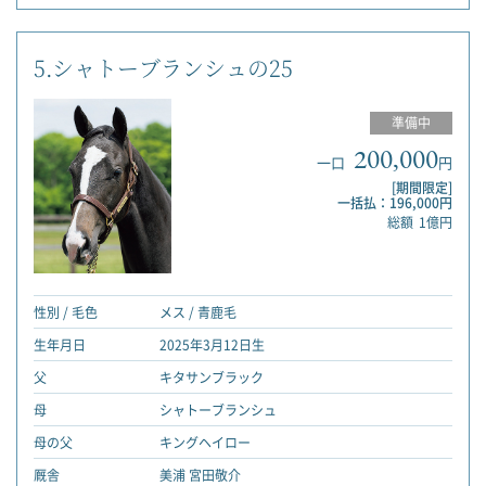
5.シャトーブランシュの25
準備中
200,000
一口
円
[期間限定]
一括払：196,000円
総額
1億円
性別 / 毛色
メス / 青鹿毛
生年月日
2025年3月12日生
父
キタサンブラック
母
シャトーブランシュ
母の父
キングヘイロー
厩舎
美浦 宮田敬介