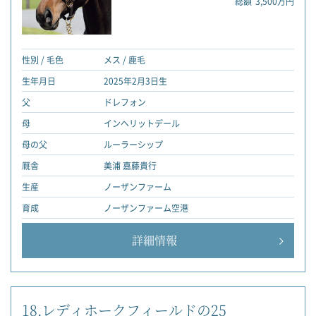
総額
3,500万円
性別 / 毛色
メス / 鹿毛
生年月日
2025年2月3日生
父
ドレフォン
母
インヘリットデール
母の父
ルーラーシップ
厩舎
美浦 嘉藤貴行
生産
ノーザンファーム
育成
ノーザンファーム空港
詳細情報
18.レディホークフィールドの25