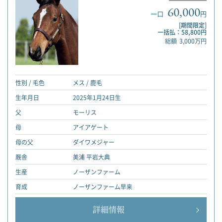
60,000
一口
円
[期間限定]
一括払：58,800円
総額
3,000万円
性別 / 毛色
メス / 鹿毛
生年月日
2025年1月24日生
父
モーリス
母
アイアゲート
母の父
ダイワメジャー
厩舎
美浦 平岩大典
生産
ノーザンファーム
育成
ノーザンファーム早来
詳細情報