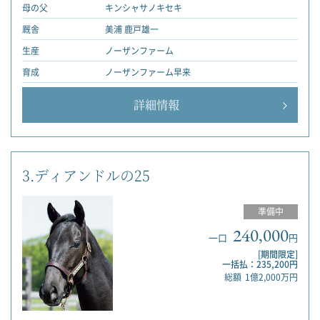
母の父
キンシャサノキセキ
厩舎
美浦 鹿戸雄一
生産
ノーザンファーム
育成
ノーザンファーム早来
詳細情報
3.ディアンドルの25
準備中
240,000
一口
円
[期間限定]
一括払：235,200円
総額
1億2,000万円