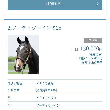
詳細情報
2.ソーディヴァインの25
準備中
130,000
一口
円
[期間限定]
一括払：127,400円
総額
6,500万円
性別 / 毛色
メス / 黒鹿毛
生年月日
2025年5月5日生
父
イクイノックス
母
ソーディヴァイン