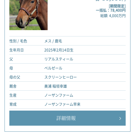
[期間限定]
一括払：78,400円
総額
4,000万円
性別 / 毛色
メス / 鹿毛
生年月日
2025年2月14日生
父
リアルスティール
母
ベルゼール
母の父
スクリーンヒーロー
厩舎
美浦 稲垣幸雄
生産
ノーザンファーム
育成
ノーザンファーム早来
詳細情報