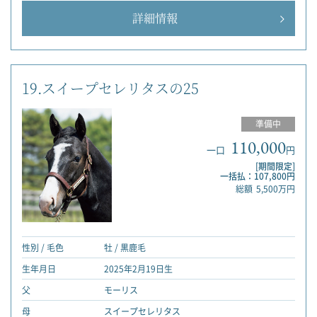
詳細情報
19.スイープセレリタスの25
準備中
110,000
一口
円
[期間限定]
一括払：107,800円
総額
5,500万円
性別 / 毛色
牡 / 黒鹿毛
生年月日
2025年2月19日生
父
モーリス
母
スイープセレリタス