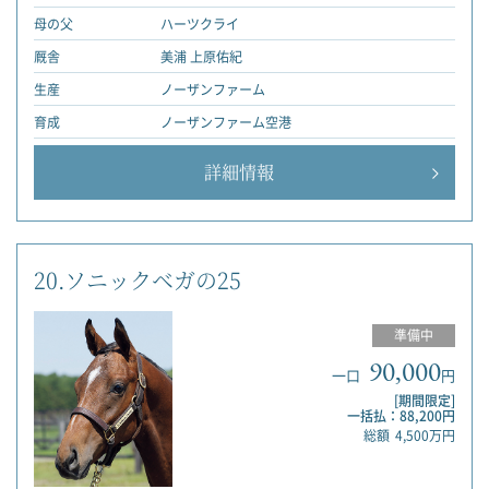
母の父
ハーツクライ
厩舎
美浦 上原佑紀
生産
ノーザンファーム
育成
ノーザンファーム空港
詳細情報
20.ソニックベガの25
準備中
90,000
一口
円
[期間限定]
一括払：88,200円
総額
4,500万円