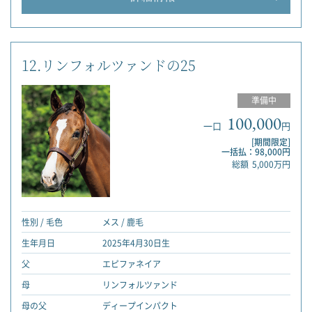
12.リンフォルツァンドの25
準備中
100,000
一口
円
[期間限定]
一括払：98,000円
総額
5,000万円
性別 / 毛色
メス / 鹿毛
生年月日
2025年4月30日生
父
エピファネイア
母
リンフォルツァンド
母の父
ディープインパクト