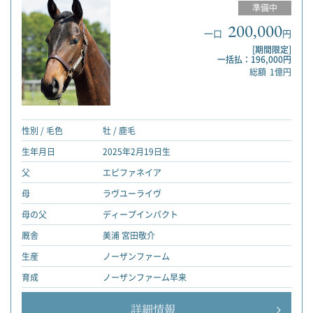
準備中
200,000
一口
円
[期間限定]
一括払：196,000円
総額
1億円
性別 / 毛色
牡 / 鹿毛
生年月日
2025年2月19日生
父
エピファネイア
母
ラヴユーライヴ
母の父
ディープインパクト
厩舎
美浦 宮田敬介
生産
ノーザンファーム
育成
ノーザンファーム早来
詳細情報