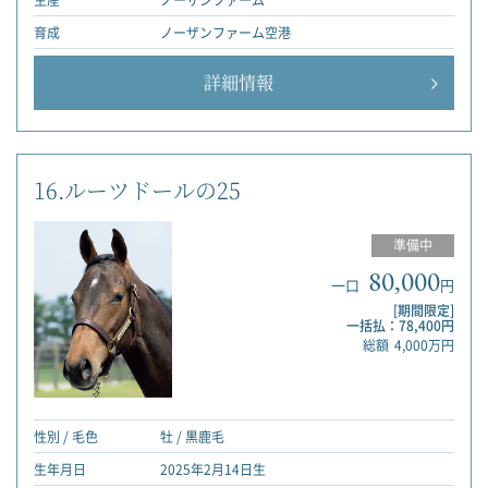
生産
ノーザンファーム
育成
ノーザンファーム空港
詳細情報
16.ルーツドールの25
準備中
80,000
一口
円
[期間限定]
一括払：78,400円
総額
4,000万円
性別 / 毛色
牡 / 黒鹿毛
生年月日
2025年2月14日生