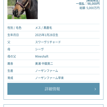
[期間限定]
一括払：98,000円
総額
5,000万円
性別 / 毛色
メス / 黒鹿毛
生年月日
2025年1月28日生
父
スワーヴリチャード
母
シーヴ
母の父
Mineshaft
厩舎
美浦 中舘英二
生産
ノーザンファーム
育成
ノーザンファーム早来
詳細情報