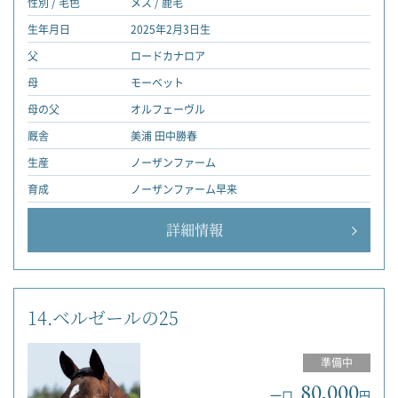
性別 / 毛色
メス / 鹿毛
生年月日
2025年2月3日生
父
ロードカナロア
母
モーベット
母の父
オルフェーヴル
厩舎
美浦 田中勝春
生産
ノーザンファーム
育成
ノーザンファーム早来
詳細情報
14.ベルゼールの25
準備中
80,000
一口
円