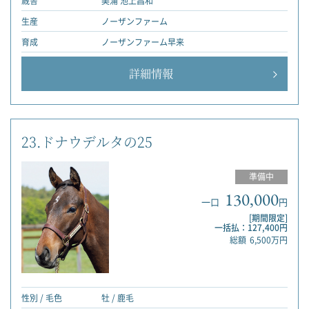
厩舎
美浦 池上昌和
生産
ノーザンファーム
育成
ノーザンファーム早来
詳細情報
23.ドナウデルタの25
準備中
130,000
一口
円
[期間限定]
一括払：127,400円
総額
6,500万円
性別 / 毛色
牡 / 鹿毛