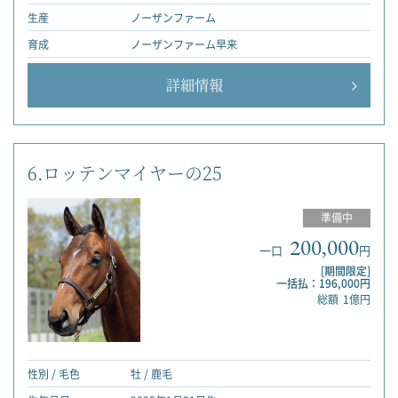
生産
ノーザンファーム
育成
ノーザンファーム早来
詳細情報
6.ロッテンマイヤーの25
準備中
200,000
一口
円
[期間限定]
一括払：196,000円
総額
1億円
性別 / 毛色
牡 / 鹿毛