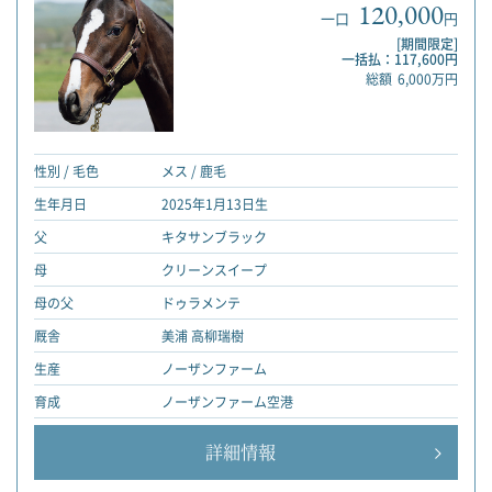
120,000
一口
円
[期間限定]
一括払：117,600円
総額
6,000万円
性別 / 毛色
メス / 鹿毛
生年月日
2025年1月13日生
父
キタサンブラック
母
クリーンスイープ
母の父
ドゥラメンテ
厩舎
美浦 高柳瑞樹
生産
ノーザンファーム
育成
ノーザンファーム空港
詳細情報