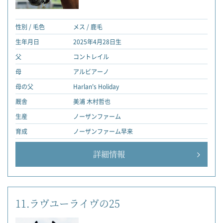
性別 / 毛色
メス / 鹿毛
生年月日
2025年4月28日生
父
コントレイル
母
アルビアーノ
母の父
Harlan's Holiday
厩舎
美浦 木村哲也
生産
ノーザンファーム
育成
ノーザンファーム早来
詳細情報
11.ラヴユーライヴの25