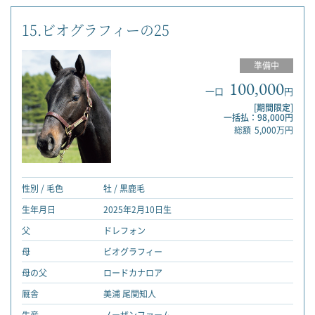
15.ビオグラフィーの25
準備中
100,000
一口
円
[期間限定]
一括払：98,000円
総額
5,000万円
性別 / 毛色
牡 / 黒鹿毛
生年月日
2025年2月10日生
父
ドレフォン
母
ビオグラフィー
母の父
ロードカナロア
厩舎
美浦 尾関知人