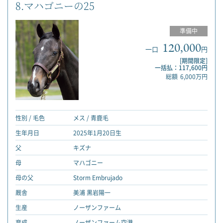
8.マハゴニーの25
準備中
120,000
一口
円
[期間限定]
一括払：117,600円
総額
6,000万円
性別 / 毛色
メス / 青鹿毛
生年月日
2025年1月20日生
父
キズナ
母
マハゴニー
母の父
Storm Embrujado
厩舎
美浦 黒岩陽一
生産
ノーザンファーム
育成
ノーザンファーム空港