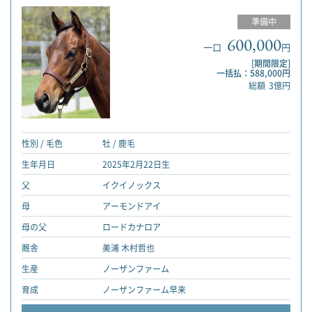
準備中
600,000
一口
円
[期間限定]
一括払：588,000円
総額
3億円
性別 / 毛色
牡 / 鹿毛
生年月日
2025年2月22日生
父
イクイノックス
母
アーモンドアイ
母の父
ロードカナロア
厩舎
美浦 木村哲也
生産
ノーザンファーム
育成
ノーザンファーム早来