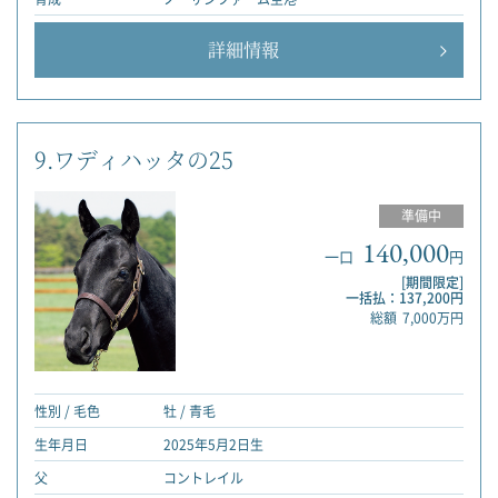
詳細情報
9.ワディハッタの25
準備中
140,000
一口
円
[期間限定]
一括払：137,200円
総額
7,000万円
性別 / 毛色
牡 / 青毛
生年月日
2025年5月2日生
父
コントレイル