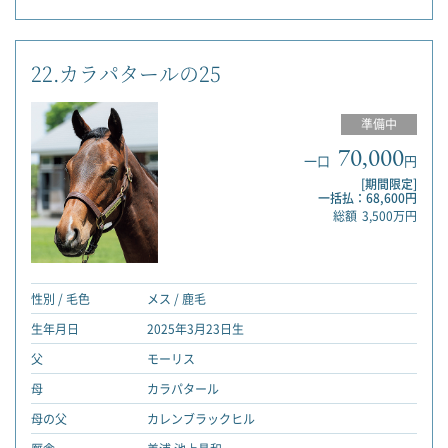
22.カラパタールの25
準備中
70,000
一口
円
[期間限定]
一括払：68,600円
総額
3,500万円
性別 / 毛色
メス / 鹿毛
生年月日
2025年3月23日生
父
モーリス
母
カラパタール
母の父
カレンブラックヒル