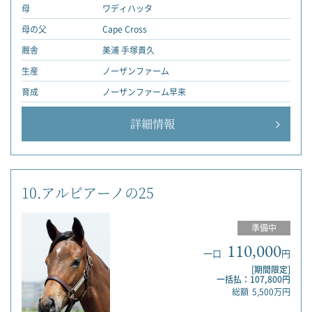
母
ワディハッタ
母の父
Cape Cross
厩舎
美浦 手塚貴久
生産
ノーザンファーム
育成
ノーザンファーム早来
詳細情報
10.アルビアーノの25
準備中
110,000
一口
円
[期間限定]
一括払：107,800円
総額
5,500万円