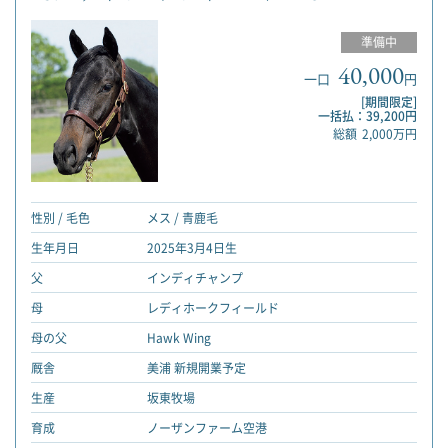
準備中
40,000
一口
円
[期間限定]
一括払：39,200円
総額
2,000万円
性別 / 毛色
メス / 青鹿毛
生年月日
2025年3月4日生
父
インディチャンプ
母
レディホークフィールド
母の父
Hawk Wing
厩舎
美浦 新規開業予定
生産
坂東牧場
育成
ノーザンファーム空港