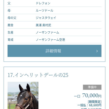
父
ドレフォン
母
ルーツドール
母の父
ジャスタウェイ
厩舎
美浦 奥村武
生産
ノーザンファーム
育成
ノーザンファーム空港
詳細情報
17.インヘリットデールの25
準備中
70,000
一口
円
[期間限定]
一括払：68,600円