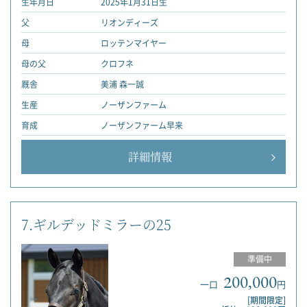
生年月日
2025年1月31日生
父
リオンディーズ
母
ロッテンマイヤー
母の父
クロフネ
厩舎
美浦 森一誠
生産
ノーザンファーム
育成
ノーザンファーム早来
詳細情報
7.ギルデッドミラーの25
準備中
200,000
一口
円
[期間限定]