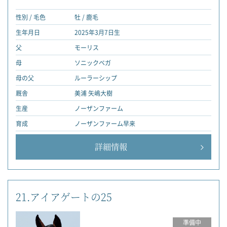
性別 / 毛色
牡 / 鹿毛
生年月日
2025年3月7日生
父
モーリス
母
ソニックベガ
母の父
ルーラーシップ
厩舎
美浦 矢嶋大樹
生産
ノーザンファーム
育成
ノーザンファーム早来
詳細情報
21.アイアゲートの25
準備中