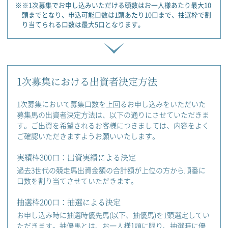
※※1次募集でお申し込みいただける頭数はお一人様あたり最大10
頭までとなり、申込可能口数は1頭あたり10口まで、抽選枠で割
り当てられる口数は最大5口となります。
1次募集における出資者決定方法
1次募集において募集口数を上回るお申し込みをいただいた
募集馬の出資者決定方法は、以下の通りにさせていただきま
す。ご出資を希望されるお客様につきましては、内容をよく
ご確認いただきますようお願いいたします。
実績枠300口：出資実績による決定
過去3世代の競走馬出資金額の合計額が上位の方から順番に
口数を割り当てさせていただきます。
抽選枠200口：抽選による決定
お申し込み時に抽選時優先馬(以下、抽優馬)を1頭選定してい
ただきます。抽優馬とは、お一人様1頭に限り、抽選時に優